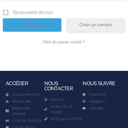
Se souvenir de moi
Créer un compte
Mot de passe oublié ?
ACCÉDER
NOUS
NOUS SUIVRE
CONTACTER
Espace Membre
Facebook
Par mail
Plan du site
Instagram
07 81 21 82 36
Règlement
Youtube
Aurore
intérieur
06 63 44 24 13 Minh
Code de conduite
Crédits photos