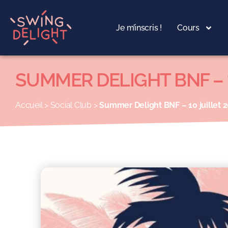
Panneau de gestion des cookies
Je m’inscris !
Cours
SUMMER DELIGHT BNF – 
Accueil
>
Social Club
>
Summer Delight BNF – 10 juillet 