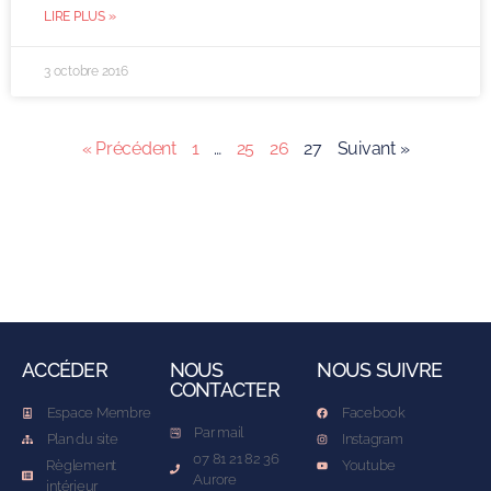
LIRE PLUS »
3 octobre 2016
« Précédent
1
…
25
26
27
Suivant »
ACCÉDER
NOUS
NOUS SUIVRE
CONTACTER
Espace Membre
Facebook
Par mail
Plan du site
Instagram
07 81 21 82 36
Règlement
Youtube
Aurore
intérieur