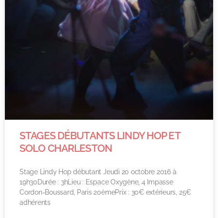
STAGES DÉBUTANTS LINDY HOP ET
SOLO CHARLESTON
Stage Lindy Hop débutant Jeudi 20 octobre 2016 à
19h30Durée : 3hLieu : Espace Oxygène, 4 Impasse
Cordon-Boussard, Paris 20èmePrix : 30€ extérieurs, 25€
adhérents