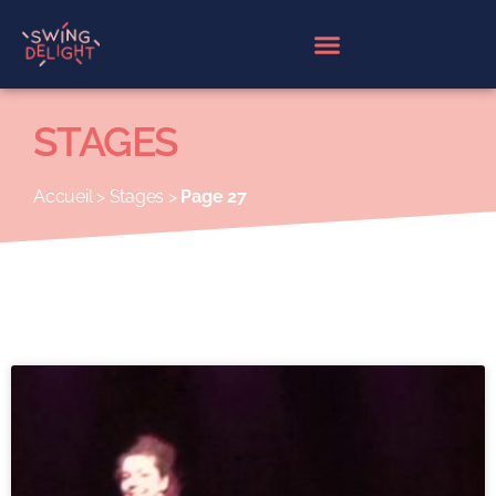
Panneau de gestion des cookies
STAGES
Accueil
>
Stages
>
Page 27