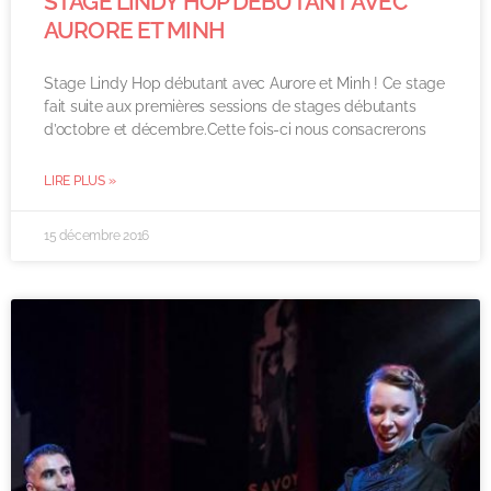
STAGE LINDY HOP DÉBUTANT AVEC
AURORE ET MINH
Stage Lindy Hop débutant avec Aurore et Minh ! Ce stage
fait suite aux premières sessions de stages débutants
d’octobre et décembre.Cette fois-ci nous consacrerons
LIRE PLUS »
15 décembre 2016