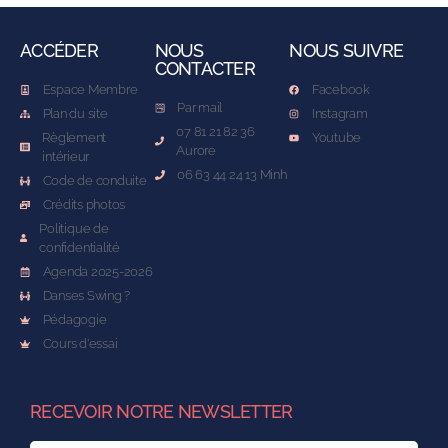
ACCÉDER
NOUS
NOUS SUIVRE
CONTACTER
Espace Membre
Facebook
Par mail
Plan du site
Instagram
07 81 21 82 36
Règlement
Youtube
Aurore
intérieur
06 63 44 24 13 Minh
Code de conduite
Crédits photos
Politique de
confidentialité
Agenda 2025-2026
Danses Swing ?
Pédagogie
Cours d'essai
RECEVOIR NOTRE NEWSLETTER