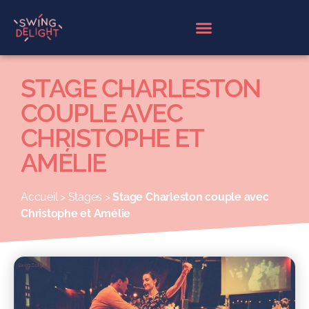
Panneau de gestion des cookies
STAGE CHARLESTON
COUPLE AVEC
CHRISTOPHE ET
AMÉLIE
Accueil
>
Stages
>
Stage Charleston couple avec
Christophe et Amélie