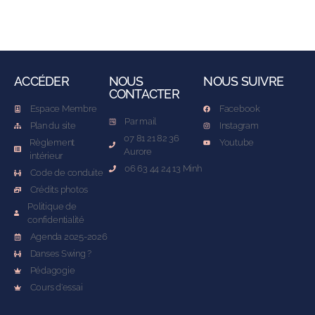
ACCÉDER
NOUS
NOUS SUIVRE
CONTACTER
Espace Membre
Facebook
Par mail
Plan du site
Instagram
07 81 21 82 36
Règlement
Youtube
Aurore
intérieur
06 63 44 24 13 Minh
Code de conduite
Crédits photos
Politique de
confidentialité
Agenda 2025-2026
Danses Swing ?
Pédagogie
Cours d'essai