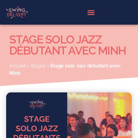
Panneau de gestion des cookies
STAGE SOLO JAZZ
DÉBUTANT AVEC MINH
Accueil
>
Stages
>
Stage solo Jazz débutant avec
Minh