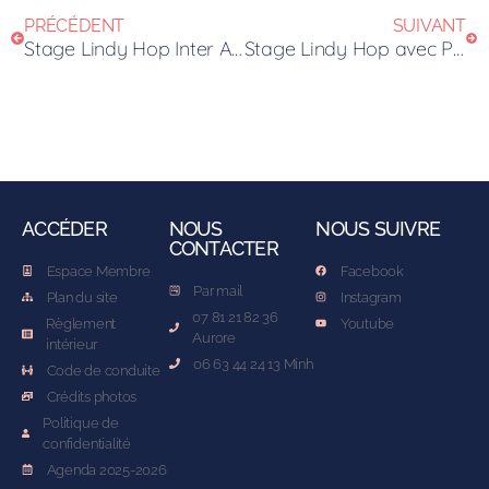
PRÉCÉDENT
SUIVANT
Stage Lindy Hop Inter Avancé – 25 février
Stage Lindy Hop avec Peter et Chloé – 14&15 Mars
ACCÉDER
NOUS
NOUS SUIVRE
CONTACTER
Espace Membre
Facebook
Par mail
Plan du site
Instagram
07 81 21 82 36
Règlement
Youtube
Aurore
intérieur
06 63 44 24 13 Minh
Code de conduite
Crédits photos
Politique de
confidentialité
Agenda 2025-2026